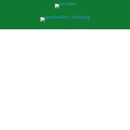
ESK FOTBOLL
Enavallens IP, Idrottsallén 1
74536 Enköping
E-post:
info@esk.nu