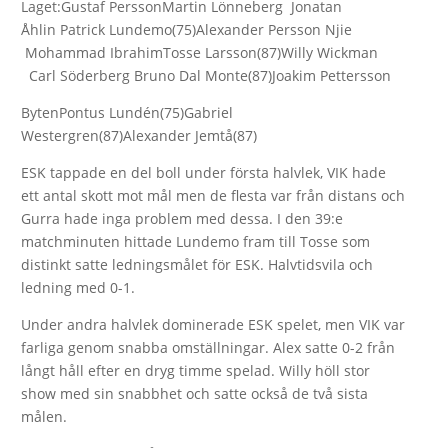
Laget:Gustaf PerssonMartin Lönneberg Jonatan
Åhlin Patrick Lundemo(75)Alexander Persson Njie
Mohammad IbrahimTosse Larsson(87)Willy Wickman
Carl Söderberg Bruno Dal Monte(87)Joakim Pettersson
BytenPontus Lundén(75)Gabriel
Westergren(87)Alexander Jemtå(87)
ESK tappade en del boll under första halvlek, VIK hade
ett antal skott mot mål men de flesta var från distans och
Gurra hade inga problem med dessa. I den 39:e
matchminuten hittade Lundemo fram till Tosse som
distinkt satte ledningsmålet för ESK. Halvtidsvila och
ledning med 0-1.
Under andra halvlek dominerade ESK spelet, men VIK var
farliga genom snabba omställningar. Alex satte 0-2 från
långt håll efter en dryg timme spelad. Willy höll stor
show med sin snabbhet och satte också de två sista
målen.