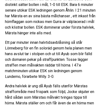
distinkt sätter bollen i mål, 1-0 till ESK. Bara 6 minuter
senare utökar ESK ledningen genom Åhlin. I 21 minuten
har Märsta en av sina bästa målchanser , ett inkast från
hörnflaggan som nickas men Gurra är välplacerad i mål
och klistrar bollen. ESK dominerar under första halvlek,
Märsta hänger inte alls med.
Ett par minuter innan halvtidsavblåsning så står
Lönneberg för en fin soloräd genom hela planen men
hans avslut tar i stolpen och ut till Ayub som blir fälld
och domaren pekar på straffpunkten. Tosse lägger
straffen men målvakten räddar till hörna. I 47:e
matchminuten utökar ESK sin ledningen genom
Lundemo, förarbete Willy. 3-0.
Andra halvlek är ung då Ayub fälls utanför Märstas
straffområde med frispark som följd, Jocke skjuter en
hård sådan som Märstas målvakt tvingas tippa till
hörna. Märsta ställer om och får även de en hörna men