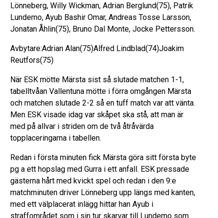
Lönneberg, Willy Wickman, Adrian Berglund(75), Patrik
Lundemo, Ayub Bashir Omar, Andreas Tosse Larsson,
Jonatan Åhlin(75), Bruno Dal Monte, Jocke Pettersson.
Avbytare:Adrian Alan(75)Alfred Lindblad(74)Joakim
Reutfors(75)
När ESK mötte Märsta sist så slutade matchen 1-1,
tabelltvåan Vallentuna mötte i förra omgången Märsta
och matchen slutade 2-2 så en tuff match var att vänta.
Men ESK visade idag var skåpet ska stå, att man är
med på allvar i striden om de två åtråvärda
topplaceringarna i tabellen.
Redan i första minuten fick Märsta göra sitt första byte
pg a ett hopslag med Gurra i ett anfall. ESK pressade
gästerna hårt med kvickt spel och redan i den 9:e
matchminuten driver Lönneberg upp längs med kanten,
med ett välplacerat inlägg hittar han Ayub i
straffområdet som i sin tur skarvar till Lundemo som