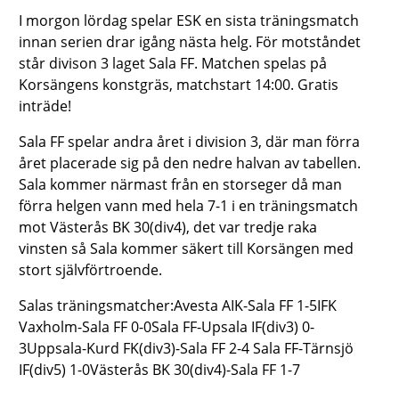
I morgon lördag spelar ESK en sista träningsmatch
innan serien drar igång nästa helg. För motståndet
står divison 3 laget Sala FF. Matchen spelas på
Korsängens konstgräs, matchstart 14:00. Gratis
inträde!
Sala FF spelar andra året i division 3, där man förra
året placerade sig på den nedre halvan av tabellen.
Sala kommer närmast från en storseger då man
förra helgen vann med hela 7-1 i en träningsmatch
mot Västerås BK 30(div4), det var tredje raka
vinsten så Sala kommer säkert till Korsängen med
stort självförtroende.
Salas träningsmatcher:Avesta AIK-Sala FF 1-5IFK
Vaxholm-Sala FF 0-0Sala FF-Upsala IF(div3) 0-
3Uppsala-Kurd FK(div3)-Sala FF 2-4 Sala FF-Tärnsjö
IF(div5) 1-0Västerås BK 30(div4)-Sala FF 1-7