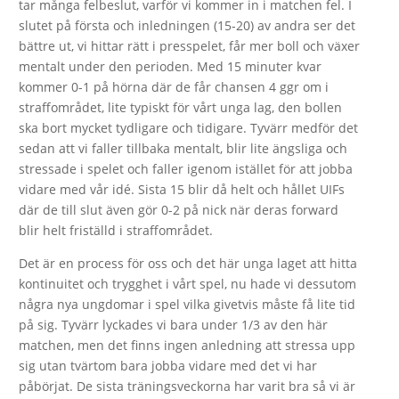
tar många felbeslut, varför vi kommer in i matchen fel. I
slutet på första och inledningen (15-20) av andra ser det
bättre ut, vi hittar rätt i presspelet, får mer boll och växer
mentalt under den perioden. Med 15 minuter kvar
kommer 0-1 på hörna där de får chansen 4 ggr om i
straffområdet, lite typiskt för vårt unga lag, den bollen
ska bort mycket tydligare och tidigare. Tyvärr medför det
sedan att vi faller tillbaka mentalt, blir lite ängsliga och
stressade i spelet och faller igenom istället för att jobba
vidare med vår idé. Sista 15 blir då helt och hållet UIFs
där de till slut även gör 0-2 på nick när deras forward
blir helt friställd i straffområdet.
Det är en process för oss och det här unga laget att hitta
kontinuitet och trygghet i vårt spel, nu hade vi dessutom
några nya ungdomar i spel vilka givetvis måste få lite tid
på sig. Tyvärr lyckades vi bara under 1/3 av den här
matchen, men det finns ingen anledning att stressa upp
sig utan tvärtom bara jobba vidare med det vi har
påbörjat. De sista träningsveckorna har varit bra så vi är