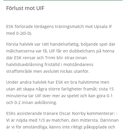
Förlust mot UIF
ESK förlorade lördagens träningsmatch mot Upsala IF
med 0-2(0-0).
Första halvlek var rätt händelsefattig, böljande spel där
målchanserna var få, UIF får en dubbelchans på hörna
där ESK rensar och Trimi blir strax innan
halvtidsavblåsning friställd i motståndarens
straffområde men avslutet nickas utanför.
Under andra halvlek har ESK en bra halvtimme men
utan att skapa några större farligheter framåt, sista 15
minuterna tar UIF över mer av spelet och kan göra 0-1
och 0-2 innan avblåsning.
ESKs assisterande tränare Oscar Norrby kommenterar: -
Vi är nöjda med 1/3 av matchen, den mittersta. Därinnan
är vi för omständliga, känns inte riktigt påkopplade och