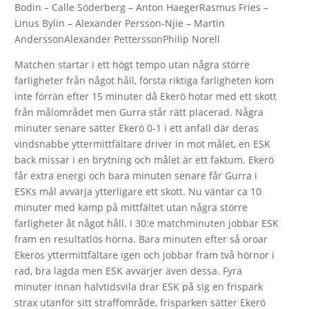
Bodin – Calle Söderberg – Anton HaegerRasmus Fries –
Linus Bylin – Alexander Persson-Njie – Martin
AnderssonAlexander PetterssonPhilip Norell
Matchen startar i ett högt tempo utan några större
farligheter från något håll, första riktiga farligheten kom
inte förrän efter 15 minuter då Ekerö hotar med ett skott
från målområdet men Gurra står rätt placerad. Några
minuter senare sätter Ekerö 0-1 i ett anfall där deras
vindsnabbe yttermittfältare driver in mot målet, en ESK
back missar i en brytning och målet är ett faktum. Ekerö
får extra energi och bara minuten senare får Gurra i
ESKs mål avvärja ytterligare ett skott. Nu väntar ca 10
minuter med kamp på mittfältet utan några större
farligheter åt något håll. I 30:e matchminuten jobbar ESK
fram en resultatlös hörna. Bara minuten efter så oroar
Ekerös yttermittfältare igen och jobbar fram två hörnor i
rad, bra lagda men ESK avvärjer även dessa. Fyra
minuter innan halvtidsvila drar ESK på sig en frispark
strax utanför sitt straffområde, frisparken sätter Ekerö