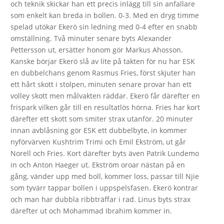
och teknik skickar han ett precis inlägg till sin anfallare
som enkelt kan breda in bollen. 0-3. Med en dryg timme
spelad utökar Ekerö sin ledning med 0-4 efter en snabb
omställning. Två minuter senare byts Alexander
Pettersson ut, ersätter honom gör Markus Ahosson.
Kanske börjar Ekerö slå av lite på takten för nu har ESK
en dubbelchans genom Rasmus Fries, först skjuter han
ett hårt skott i stolpen, minuten senare provar han ett
volley skott men målvakten räddar. Ekerö får därefter en
frispark vilken går till en resultatlös hörna. Fries har kort
därefter ett skott som smiter strax utanför. 20 minuter
innan avblåsning gör ESK ett dubbelbyte, in kommer
nyförvärven Kushtrim Trimi och Emil Ekström, ut går
Norell och Fries. Kort därefter byts även Patrik Lundemo
in och Anton Haeger ut. Ekström oroar nästan på en
gång, vänder upp med boll, kommer loss, passar till Njie
som tyvärr tappar bollen i uppspelsfasen. Ekerö kontrar
och man har dubbla ribbträffar i rad. Linus byts strax
därefter ut och Mohammad Ibrahim kommer in.