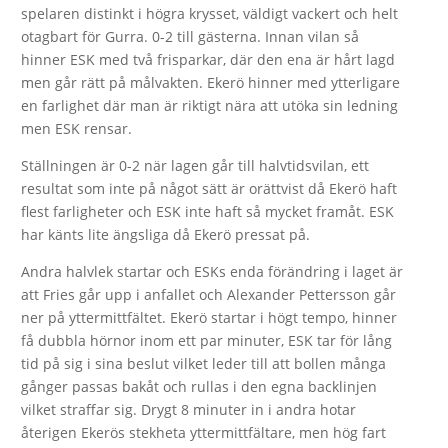
spelaren distinkt i högra krysset, väldigt vackert och helt
otagbart för Gurra. 0-2 till gästerna. Innan vilan så
hinner ESK med två frisparkar, där den ena är hårt lagd
men går rätt på målvakten. Ekerö hinner med ytterligare
en farlighet där man är riktigt nära att utöka sin ledning
men ESK rensar.
Ställningen är 0-2 när lagen går till halvtidsvilan, ett
resultat som inte på något sätt är orättvist då Ekerö haft
flest farligheter och ESK inte haft så mycket framåt. ESK
har känts lite ängsliga då Ekerö pressat på.
Andra halvlek startar och ESKs enda förändring i laget är
att Fries går upp i anfallet och Alexander Pettersson går
ner på yttermittfältet. Ekerö startar i högt tempo, hinner
få dubbla hörnor inom ett par minuter, ESK tar för lång
tid på sig i sina beslut vilket leder till att bollen många
gånger passas bakåt och rullas i den egna backlinjen
vilket straffar sig. Drygt 8 minuter in i andra hotar
återigen Ekerös stekheta yttermittfältare, men hög fart