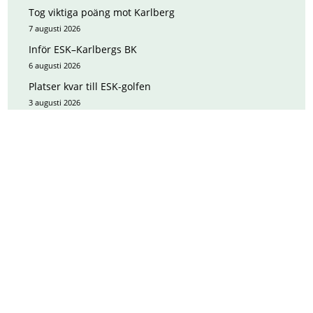
Tog viktiga poäng mot Karlberg
7 augusti 2026
Inför ESK–Karlbergs BK
6 augusti 2026
Platser kvar till ESK-golfen
3 augusti 2026
Topplaget Karlstad för svåra
2 augusti 2026
HUVUDPARTNERS