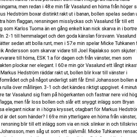
lningarna, men redan i 48:e min får Vasalund en hörna från höger
us Hedström boxar distinkt rakt ut i banan, bollen spelas sedan ut
tra hörn flaggan, rensningen misslyckas och Vasalund får till ett
gg som Karlos Tuoma än en gång enkelt kan nick skarva in i bortr
ln. 2-1 till hemmalaget och den goda känslan försvann. Vasalund
sätter sedan att bolla runt, men i 57:e min spelar Micke Tuhkanen
 Erik Andersson som skarvar vidare till Joel Rajalakso som skjuter
örvarare till hörna, ESK 1:a för dagen och från vänster, men som
akten plockar ner elegant. I 60:e min gör Vasalund ett långt inkas
arkus Hedström räddar rakt ut, bollen blir kvar till vänster i
ffområdet och på något underligt sätt får Emil Johansson bollen a
 rulla över mållinjen. 3-1 och det kändes riktigt uppgivet. 4 minut
re tar Vasalund sig fram på högerkanten och fastnar nere vid hö
flagga, men får loss bollen och slår ett snyggt inlägg som Bryan
a elegant nickar in i högra krysset, otagbart för Markus Hedströ
ad är det som händer? I 69:e min ytterligare en hörna från vänster
 rensning blir till ett inlägg som via en nick slinker in och tillskriv
 Johansson, men såg ut som ett självmål. Micke Tuhkanen rensa