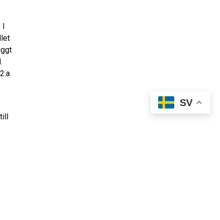
 I
let
iggt
.
2:a
SV
ill