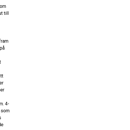
 som
 till
e
 fram
 på
t
tt
er
ger
m. 4-
, som
s
de