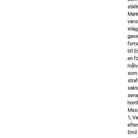
stäl
Mark
väns
inlä
gave
fort
till
en f
målv
som M
stra
sakta
sena
hörn
Mass
1, V
efter
Emil