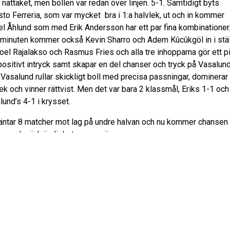
 nättaket, men bollen var redan över linjen. 5-1. Samtidigt byts
sto Ferreria, som var mycket bra i 1:a halvlek, ut och in kommer
el Åhlund som med Erik Andersson har ett par fina kombinationer.
 minuten kommer också Kevin Sharro och Adem Kûcûkgöl in i stäl
Joel Rajalakso och Rasmus Fries och alla tre inhopparna gör ett p
positivt intryck samt skapar en del chanser och tryck på Vasalund
Vasalund rullar skickligt boll med precisa passningar, dominerar 
ek och vinner rättvist. Men det var bara 2 klassmål, Eriks 1-1 och
lund’s 4-1 i krysset.
äntar 8 matcher mot lag på undre halvan och nu kommer chansen t
ing och nödvändigheten av poäng.
du på plats? Rösta fram bästa spelare i ESK.
er från matchen hittar du på ESKs Facebooksida.
le