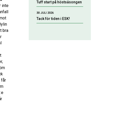
Tuff start på höstsäsongen
 inte
nfall
30 JULI 2026
 mot
Tack för tiden i ESK!
Bylin
t bra
r
l
t
r,
röm
ck
 får
am
:e
år