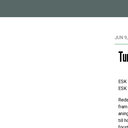
JUN 9,
Tu
ESK 
ESK 
Reda
fram
aning
till 
förs