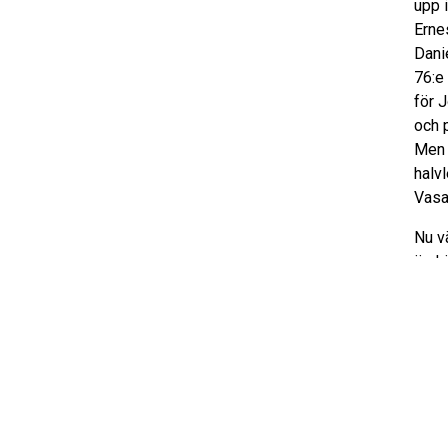
upp i
Erne
Dani
76:e
för 
och 
Men 
halvl
Vasa
Nu v
ändr
Var 
BIld
av
Pel