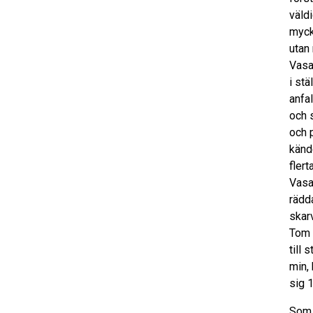
väld
myck
utan
Vasal
i stä
anfal
och s
och 
känd
flert
Vasa
rädda
skar
Tom 
till 
min, 
sig 1
Som 