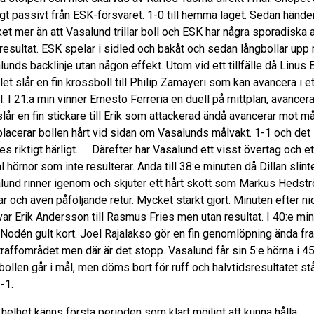
igt passivt från ESK-försvaret. 1-0 till hemma laget. Sedan händer
et mer än att Vasalund trillar boll och ESK har några sporadiska a
 resultat. ESK spelar i sidled och bakåt och sedan långbollar upp
unds backlinje utan någon effekt. Utom vid ett tillfälle då Linus 
llet slår en fin krossboll till Philip Zamayeri som kan avancera i et
l. I 21:a min vinner Ernesto Ferreria en duell på mittplan, avancera
lår en fin stickare till Erik som attackerad ändå avancerar mot må
placerar bollen hårt vid sidan om Vasalunds målvakt. 1-1 och det
es riktigt härligt. Därefter har Vasalund ett visst övertag och et
al hörnor som inte resulterar. Ända till 38:e minuten då Dillan slinte
lund rinner igenom och skjuter ett hårt skott som Markus Hedst
r och även påföljande retur. Mycket starkt gjort. Minuten efter ni
var Erik Andersson till Rasmus Fries men utan resultat. I 40:e min
Nodén gult kort. Joel Rajalakso gör en fin genomlöpning ända fr
straffområdet men där är det stopp. Vasalund får sin 5:e hörna i 45
bollen går i mål, men döms bort för ruff och halvtidsresultatet st
-1.
helhet känns första perioden som klart möjligt att kunna hålla