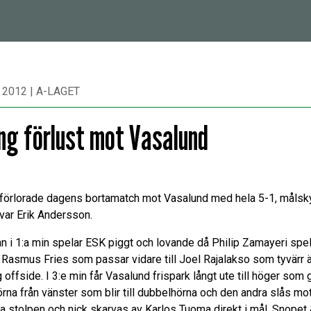
 2012
|
A-LAGET
ng förlust mot Vasalund
förlorade dagens bortamatch mot Vasalund med hela 5-1, målsky
var Erik Andersson.
n i 1:a min spelar ESK piggt och lovande då Philip Zamayeri spel
 Rasmus Fries som passar vidare till Joel Rajalakso som tyvärr ä
 offside. I 3:e min får Vasalund frispark långt ute till höger som 
hörna från vänster som blir till dubbelhörna och den andra slås mo
ta stolpen och nick skarvas av Karlos Tuoma direkt i mål. Snopet