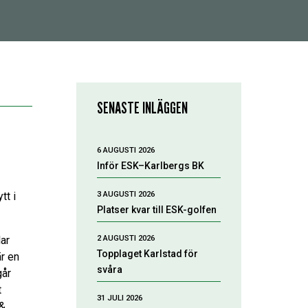
SENASTE INLÄGGEN
6 AUGUSTI 2026
Inför ESK–Karlbergs BK
3 AUGUSTI 2026
tt i
Platser kvar till ESK-golfen
2 AUGUSTI 2026
ar
Topplaget Karlstad för
r en
svåra
går
t
31 JULI 2026
 &