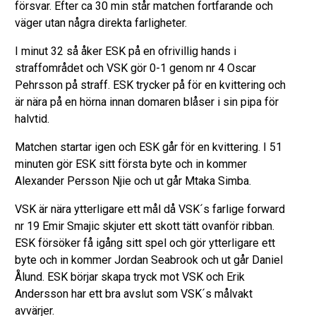
försvar. Efter ca 30 min står matchen fortfarande och
väger utan några direkta farligheter.
I minut 32 så åker ESK på en ofrivillig hands i
straffområdet och VSK gör 0-1 genom nr 4 Oscar
Pehrsson på straff. ESK trycker på för en kvittering och
är nära på en hörna innan domaren blåser i sin pipa för
halvtid.
Matchen startar igen och ESK går för en kvittering. I 51
minuten gör ESK sitt första byte och in kommer
Alexander Persson Njie och ut går Mtaka Simba.
VSK är nära ytterligare ett mål då VSK´s farlige forward
nr 19 Emir Smajic skjuter ett skott tätt ovanför ribban.
ESK försöker få igång sitt spel och gör ytterligare ett
byte och in kommer Jordan Seabrook och ut går Daniel
Ålund. ESK börjar skapa tryck mot VSK och Erik
Andersson har ett bra avslut som VSK´s målvakt
avvärjer.